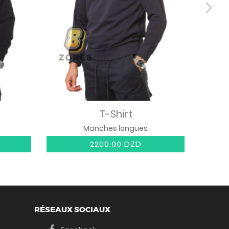
T-Shirt
P
Manches longues
19
2200.00 DZD
RÉSEAUX SOCIAUX