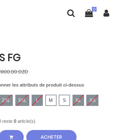
S FG
3900.00 DZD
onner les attributs de produit ci-dessus
2XL
3XL
L
M
S
XL
XS
Il reste
0
article(s)
ACHETER