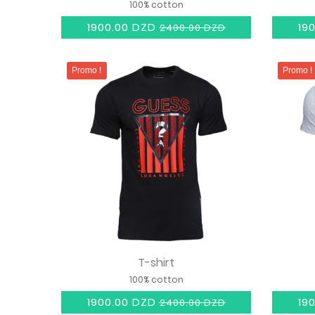
100% cotton
1900.00 DZD
19
2400.00 DZD
Promo !
Promo !
T-shirt
100% cotton
1900.00 DZD
19
2400.00 DZD