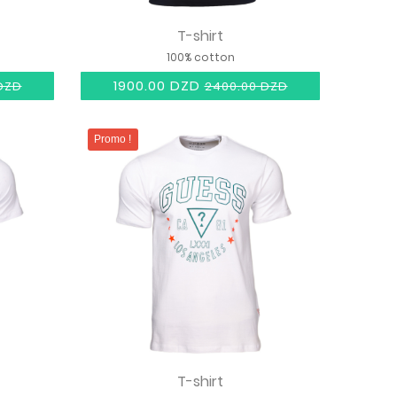
T-shirt
100% cotton
1900.00 DZD
DZD
2400.00 DZD
Promo !
T-shirt