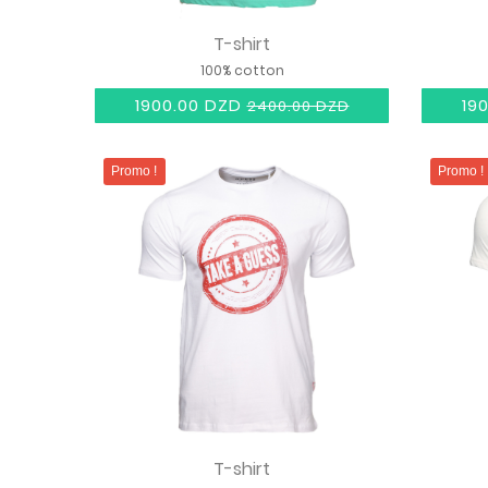
T-shirt
100% cotton
1900.00 DZD
19
2400.00 DZD
Promo !
Promo !
T-shirt