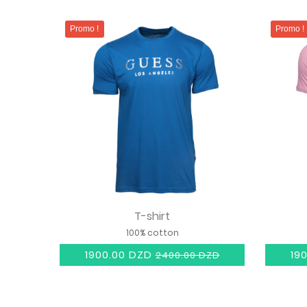
Promo !
Promo !
T-shirt
100% cotton
1900.00 DZD
19
2400.00 DZD