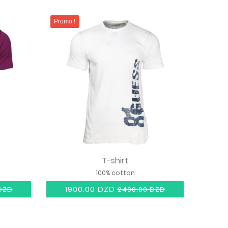
Promo !
T-shirt
100% cotton
1900.00 DZD
DZD
2400.00 DZD