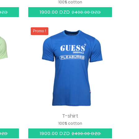
100% cotton
1900.00 DZD
DZD
2400.00 DZD
Promo !
T-shirt
100% cotton
1900.00 DZD
DZD
2400.00 DZD