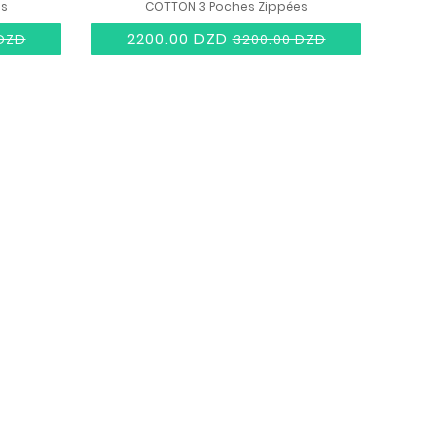
es
COTTON 3 Poches Zippées
2200.00 DZD
 DZD
3200.00 DZD