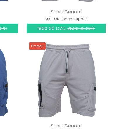
Short Genouil
COTTON 1 poche zippée
1900.00 DZD
DZD
2800.00 DZD
Promo !
Short Genouil