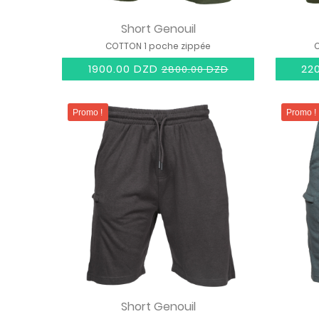
Short Genouil
COTTON 1 poche zippée
C
1900.00 DZD
22
2800.00 DZD
Promo !
Promo !
Short Genouil