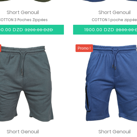
Short Genouil
Short Genouil
OTTON 3 Poches Zippées
COTTON 1 poche zippée
00.00 DZD
1900.00 DZD
3200.00 DZD
2800.00 
Promo !
Short Genouil
Short Genouil