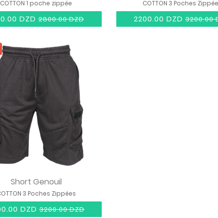
COTTON 1 poche zippée
COTTON 3 Poches Zippé
00.00 DZD
2200.00 DZD
2800.00 DZD
3200.00
Short Genouil
OTTON 3 Poches Zippées
00.00 DZD
3200.00 DZD