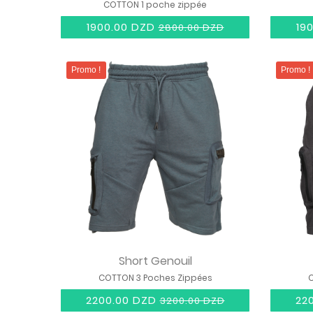
COTTON 1 poche zippée
1900.00 DZD
19
2800.00 DZD
Promo !
Promo !
Short Genouil
COTTON 3 Poches Zippées
C
2200.00 DZD
22
3200.00 DZD