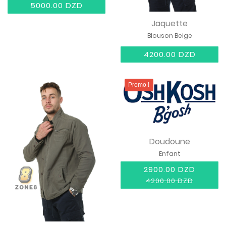
5000.00 DZD
Jaquette
Blouson Beige
4200.00 DZD
Promo !
Doudoune
Enfant
2900.00 DZD
4200.00 DZD