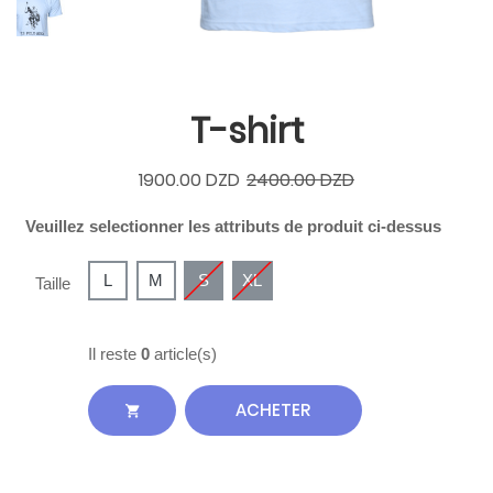
T-shirt
1900.00 DZD
2400.00 DZD
Veuillez selectionner les attributs de produit ci-dessus
L
M
S
XL
Taille
Il reste
0
article(s)
ACHETER