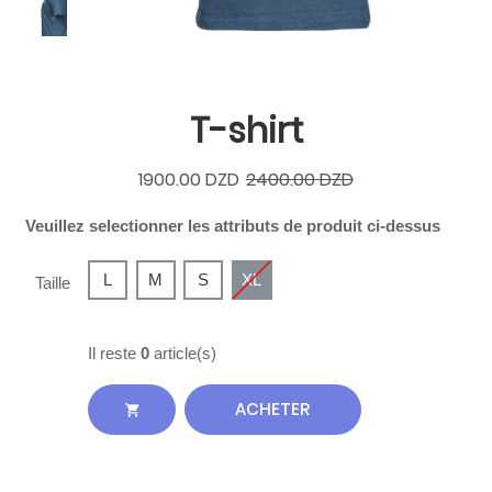
T-shirt
1900.00 DZD
2400.00 DZD
Veuillez selectionner les attributs de produit ci-dessus
L
M
S
XL
Taille
Il reste
0
article(s)
ACHETER